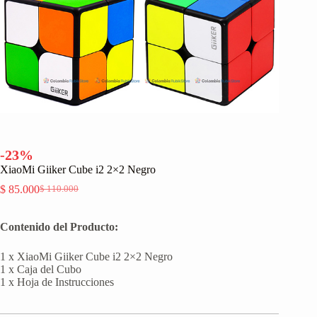
-23%
XiaoMi Giiker Cube i2 2×2 Negro
$
85.000
$
110.000
El
El
precio
precio
original
actual
Contenido del Producto:
era:
es:
$ 110.000.
$ 85.000.
1 x XiaoMi Giiker Cube i2 2×2 Negro
1 x Caja del Cubo
1 x Hoja de Instrucciones