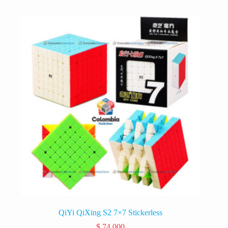
QiYi QiXing S2 7×7 Stickerless
$
74.000