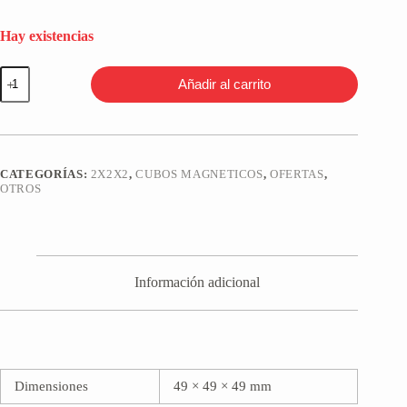
Hay existencias
XiaoMi
Añadir al carrito
Giiker
Cube
i2
2x2
Negro
cantidad
CATEGORÍAS:
2X2X2
,
CUBOS MAGNETICOS
,
OFERTAS
,
OTROS
Información adicional
Dimensiones
49 × 49 × 49 mm