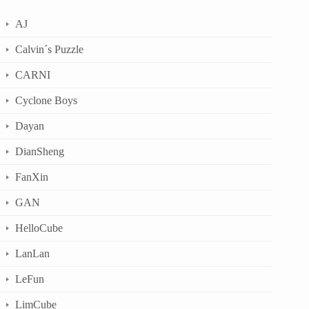
AJ
Calvin´s Puzzle
CARNI
Cyclone Boys
Dayan
DianSheng
FanXin
GAN
HelloCube
LanLan
LeFun
LimCube