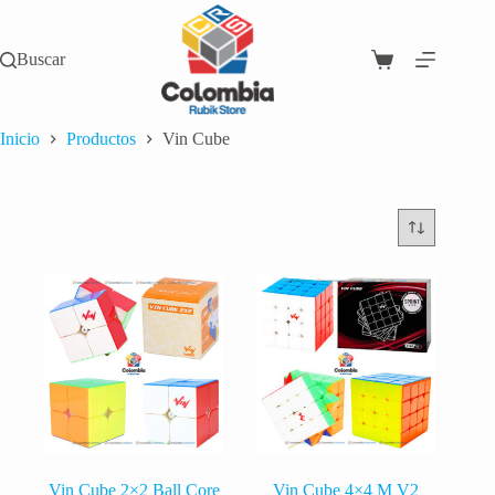
Saltar
al
contenido
Buscar
Carro
de
compra
Inicio
Productos
Vin Cube
Vin Cube 2×2 Ball Core
Vin Cube 4×4 M V2