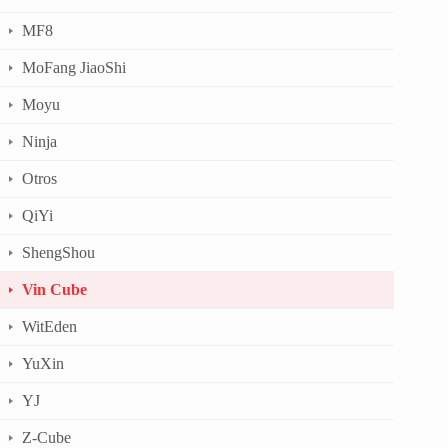
MF8
MoFang JiaoShi
Moyu
Ninja
Otros
QiYi
ShengShou
Vin Cube
WitEden
YuXin
YJ
Z-Cube