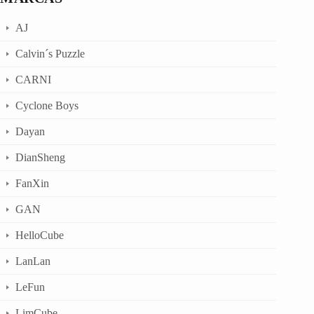
AJ
Calvin´s Puzzle
CARNI
Cyclone Boys
Dayan
DianSheng
FanXin
GAN
HelloCube
LanLan
LeFun
LimCube