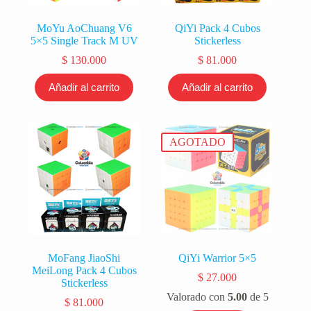
MoYu AoChuang V6
QiYi Pack 4 Cubos
5×5 Single Track M UV
Stickerless
$
130.000
$
81.000
Añadir al carrito
Añadir al carrito
AGOTADO
MoFang JiaoShi
QiYi Warrior 5×5
MeiLong Pack 4 Cubos
$
27.000
Stickerless
Valorado con
5.00
de 5
$
81.000