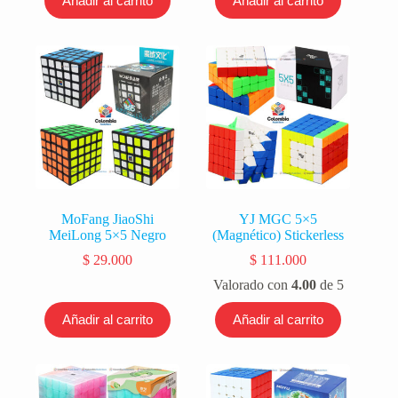
Añadir al carrito
Añadir al carrito
MoFang JiaoShi
YJ MGC 5×5
MeiLong 5×5 Negro
(Magnético) Stickerless
$
29.000
$
111.000
Valorado con
4.00
de 5
Añadir al carrito
Añadir al carrito