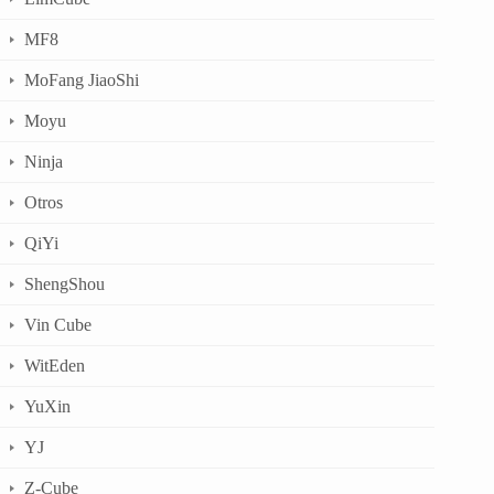
MF8
MoFang JiaoShi
Moyu
Ninja
Otros
QiYi
ShengShou
Vin Cube
WitEden
YuXin
YJ
Z-Cube