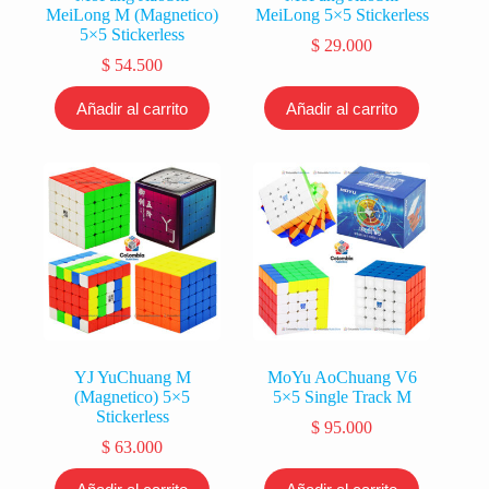
MeiLong M (Magnetico)
MeiLong 5×5 Stickerless
5×5 Stickerless
$
29.000
$
54.500
Añadir al carrito
Añadir al carrito
YJ YuChuang M
MoYu AoChuang V6
(Magnetico) 5×5
5×5 Single Track M
Stickerless
$
95.000
$
63.000