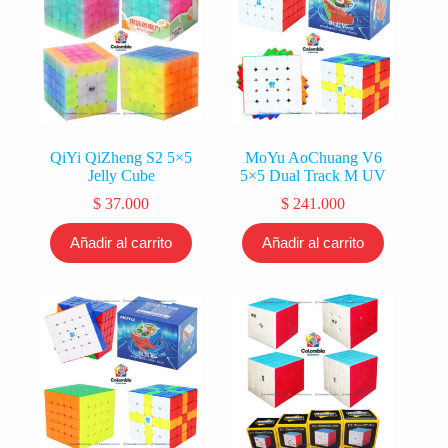
QiYi QiZheng S2 5×5
MoYu AoChuang V6
Jelly Cube
5×5 Dual Track M UV
$
37.000
$
241.000
Añadir al carrito
Añadir al carrito