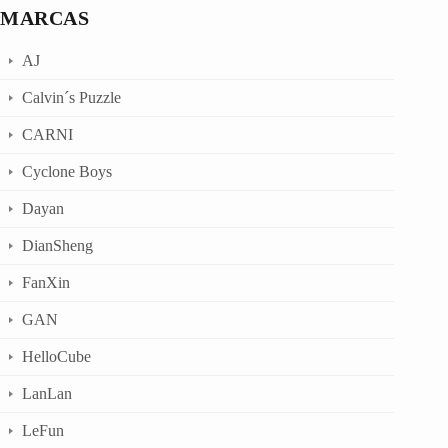
MARCAS
AJ
Calvin´s Puzzle
CARNI
Cyclone Boys
Dayan
DianSheng
FanXin
GAN
HelloCube
LanLan
LeFun