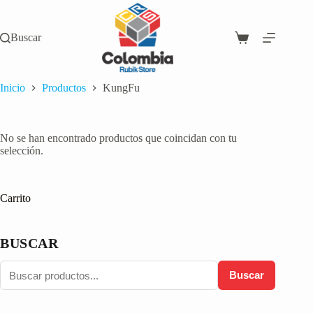
Saltar
al
contenido
Buscar
Carro
de
compra
Inicio
Productos
KungFu
No se han encontrado productos que coincidan con tu
selección.
Carrito
BUSCAR
Buscar