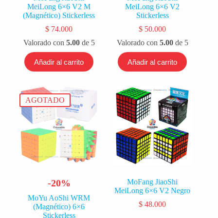
MeiLong 6×6 V2 M
MeiLong 6×6 V2
(Magnético) Stickerless
Stickerless
$
74.000
$
50.000
Valorado con
5.00
de 5
Valorado con
5.00
de 5
Añadir al carrito
Añadir al carrito
AGOTADO
-20%
MoFang JiaoShi
MeiLong 6×6 V2 Negro
MoYu AoShi WRM
$
48.000
(Magnético) 6×6
Stickerless