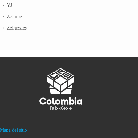
YJ
Z-Cube
ZePuzzles
Mapa del sitio