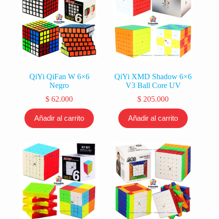
QiYi QiFan W 6×6
QiYi XMD Shadow 6×6
Negro
V3 Ball Core UV
$
62.000
$
205.000
Añadir al carrito
Añadir al carrito