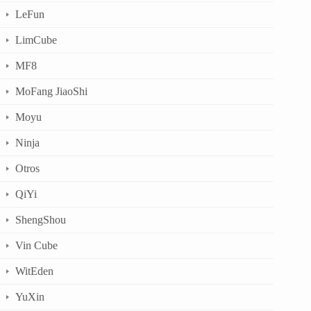
LeFun
LimCube
MF8
MoFang JiaoShi
Moyu
Ninja
Otros
QiYi
ShengShou
Vin Cube
WitEden
YuXin