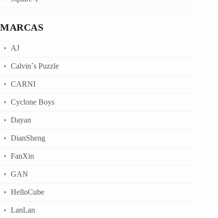
MARCAS
AJ
Calvin´s Puzzle
CARNI
Cyclone Boys
Dayan
DianSheng
FanXin
GAN
HelloCube
LanLan