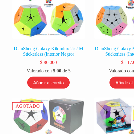
DianSheng Galaxy Kilominx 2×2 M
DianSheng Galaxy
Stickerless (Interior Negro)
Stickerless (In
$
86.000
$
117.
Valorado con
5.00
de 5
Valorado co
Añadir al carrito
Añadir al 
AGOTADO