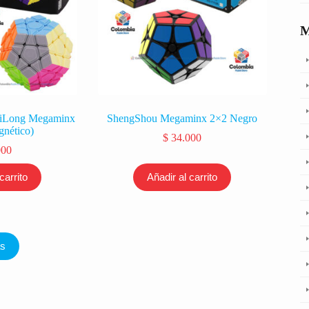
eiLong Megaminx
ShengShou Megaminx 2×2 Negro
nético)
$
34.000
000
carrito
Añadir al carrito
ás