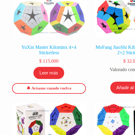
YuXin Master Kilominx 4×4
MoFang JiaoShi Ki
Stickerless
2×2 Stick
$
115.000
$
32.
Valorado co
Leer más
Añadir al 
🔔 Avísame cuando vuelva