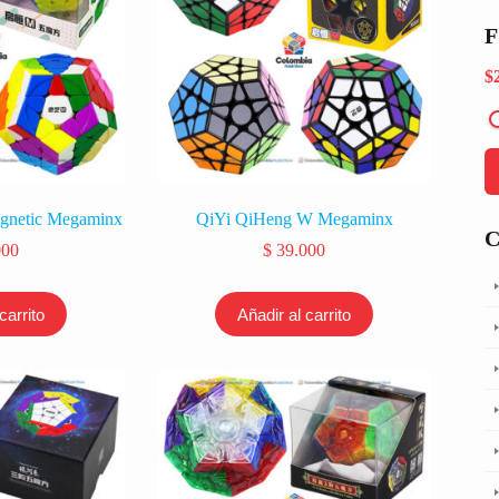
F
$
gnetic Megaminx
QiYi QiHeng W Megaminx
000
$
39.000
carrito
Añadir al carrito