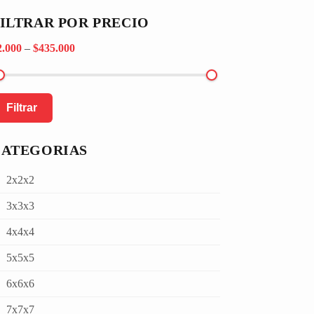
ILTRAR POR PRECIO
2.000
–
$435.000
Filtrar
CATEGORIAS
2x2x2
3x3x3
4x4x4
5x5x5
6x6x6
7x7x7