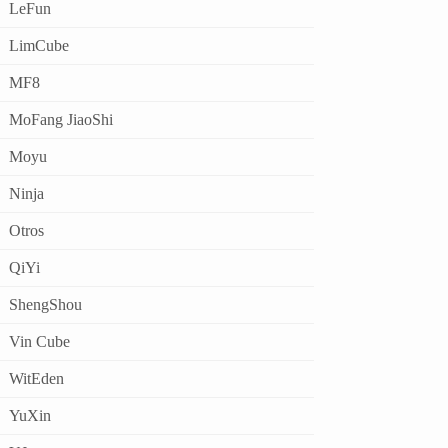
LeFun
LimCube
MF8
MoFang JiaoShi
Moyu
Ninja
Otros
QiYi
ShengShou
Vin Cube
WitEden
YuXin