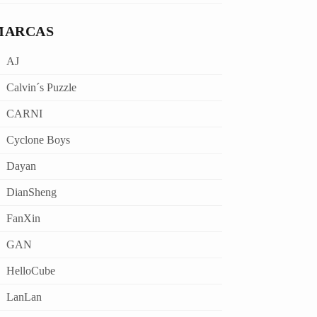
MARCAS
AJ
Calvin´s Puzzle
CARNI
Cyclone Boys
Dayan
DianSheng
FanXin
GAN
HelloCube
LanLan