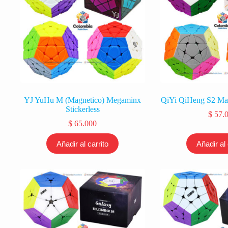
YJ YuHu M (Magnetico) Megaminx
QiYi QiHeng S2 Ma
Stickerless
$
57.
$
65.000
Añadir al carrito
Añadir al 