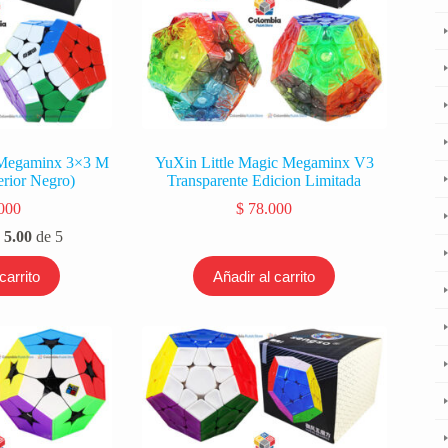
 Megaminx 3×3 M
YuXin Little Magic Megaminx V3
terior Negro)
Transparente Edicion Limitada
000
$
78.000
n
5.00
de 5
carrito
Añadir al carrito