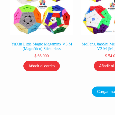
YuXin Little Magic Megaminx V3 M
MoFang JiaoShi M
(Magnético) Stickerless
V2 M (Mag
$
66.000
$
54.
Añadir al carrito
Añadir al 
Cargar m