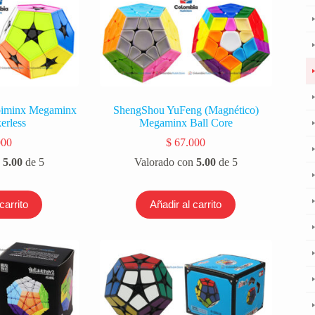
biminx Megaminx
ShengShou YuFeng (Magnético)
erless
Megaminx Ball Core
000
$
67.000
n
5.00
de 5
Valorado con
5.00
de 5
carrito
Añadir al carrito