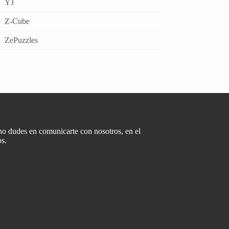
YJ
Z-Cube
ZePuzzles
 no dudes en comunicarte con nosotros, en el
s.