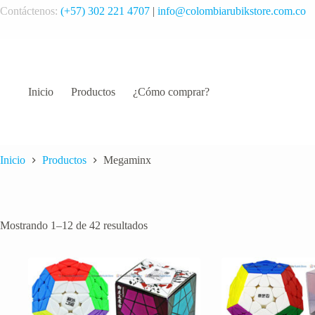
Saltar
Contáctenos:
(+57) 302 221 4707
|
info@colombiarubikstore.com.co
al
contenido
Inicio
Productos
¿Cómo comprar?
Inicio
Productos
Megaminx
Ordenado
Mostrando 1–12 de 42 resultados
por
popularidad