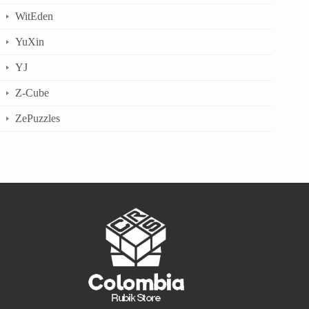
WitEden
YuXin
YJ
Z-Cube
ZePuzzles