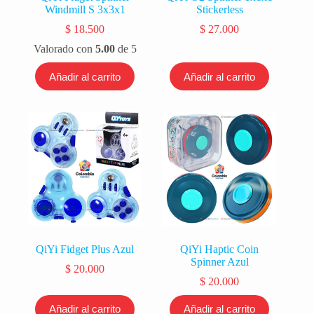
Windmill S 3x3x1
Stickerless
$
18.500
$
27.000
Valorado con
5.00
de 5
Añadir al carrito
Añadir al carrito
QiYi Fidget Plus Azul
QiYi Haptic Coin
Spinner Azul
$
20.000
$
20.000
Añadir al carrito
Añadir al carrito