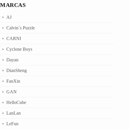
MARCAS
AJ
Calvin´s Puzzle
CARNI
Cyclone Boys
Dayan
DianSheng
FanXin
GAN
HelloCube
LanLan
LeFun