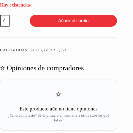
Hay existencias
QiYi
Añadir al carrito
Gear
Sphere
3x3
Negro
cantidad
CATEGORÍAS:
3X3X3
,
GEAR
,
QIYI
⭐ Opiniones de compradores
⭐
Este producto aún no tiene opiniones
¿Ya lo compraste? Sé el primero en contarle a otros cuberos qué
tal es.