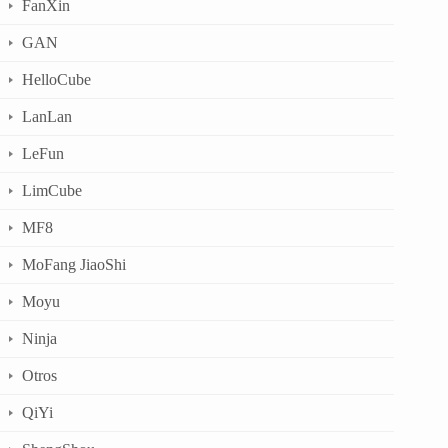
FanXin
GAN
HelloCube
LanLan
LeFun
LimCube
MF8
MoFang JiaoShi
Moyu
Ninja
Otros
QiYi