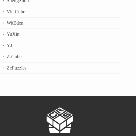
ShengShou
Vin Cube
WitEden
YuXin
YJ
Z-Cube
ZePuzzles