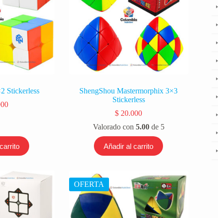
 Stickerless
ShengShou Mastermorphix 3×3
Stickerless
000
$
20.000
Valorado con
5.00
de 5
carrito
Añadir al carrito
OFERTA