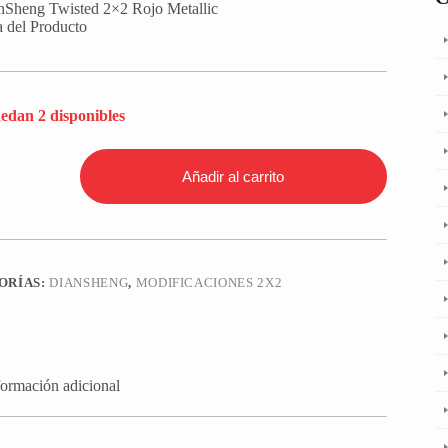
nSheng Twisted 2×2 Rojo Metallic
a del Producto
edan 2 disponibles
eng
Añadir al carrito
d
ORÍAS:
DIANSHENG
,
MODIFICACIONES 2X2
formación adicional