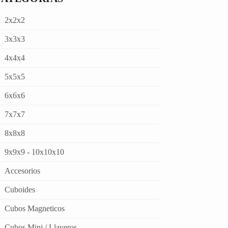
2x2x2
3x3x3
4x4x4
5x5x5
6x6x6
7x7x7
8x8x8
9x9x9 - 10x10x10
Accesorios
Cuboides
Cubos Magneticos
Cubos Mini / Llaveros