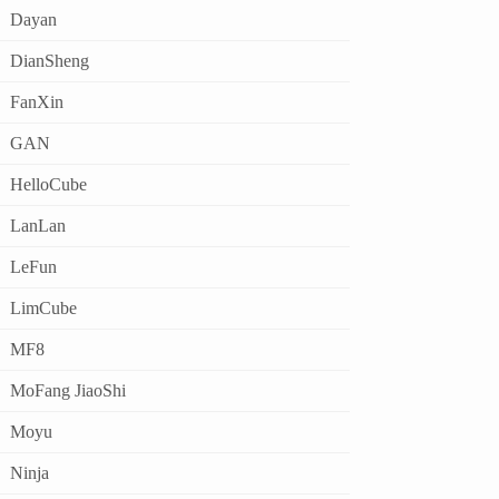
Dayan
DianSheng
FanXin
GAN
HelloCube
LanLan
LeFun
LimCube
MF8
MoFang JiaoShi
Moyu
Ninja