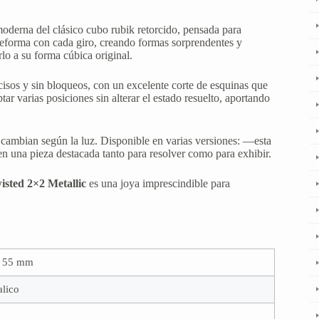
oderna del clásico cubo rubik retorcido, pensada para
deforma con cada giro, creando formas sorprendentes y
rlo a su forma cúbica original.
isos y sin bloqueos, con un excelente corte de esquinas que
r varias posiciones sin alterar el estado resuelto, aportando
e cambian según la luz. Disponible en varias versiones: —esta
n una pieza destacada tanto para resolver como para exhibir.
sted 2×2 Metallic
es una joya imprescindible para
× 55 mm
lico