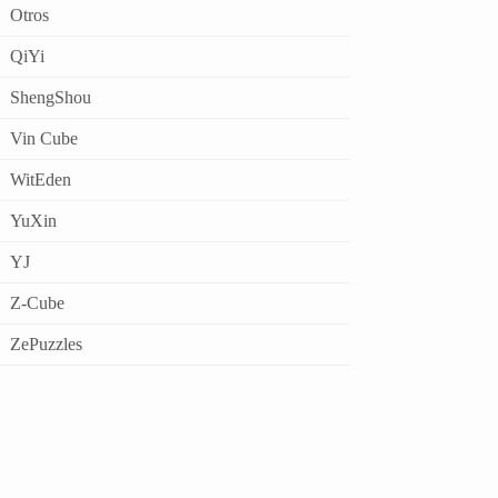
Otros
QiYi
ShengShou
Vin Cube
WitEden
YuXin
YJ
Z-Cube
ZePuzzles