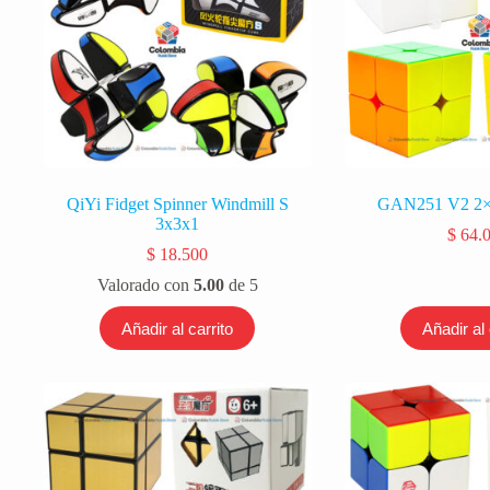
QiYi Fidget Spinner Windmill S
GAN251 V2 2×2
3x3x1
$
64.
$
18.500
Valorado con
5.00
de 5
Añadir al carrito
Añadir al 