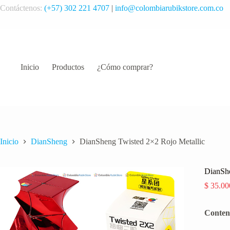
Saltar
Contáctenos:
(+57) 302 221 4707
|
info@colombiarubikstore.com.co
al
contenido
Inicio
Productos
¿Cómo comprar?
Inicio
DianSheng
DianSheng Twisted 2×2 Rojo Metallic
DianShe
$
35.00
Conten