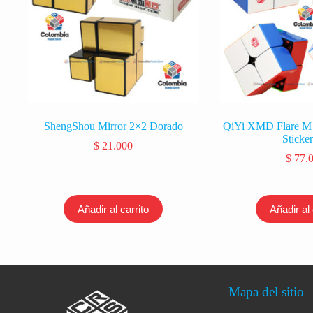
ShengShou Mirror 2×2 Dorado
QiYi XMD Flare M 
Sticker
$
21.000
$
77.
Añadir al carrito
Añadir al 
Mapa del sitio