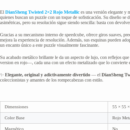
El
DianSheng Twisted 2×2 Rojo Metallic
es una versión elegante y m
quienes buscan un puzzle con un toque de sofisticación. Su diseño se 
asimétricas, pero su resolución sigue siendo sencilla: basta con devolve
Gracias a su mecanismo interno de speedcube, ofrece giros suaves, prec
mejora la experiencia de resolución. Además, sus esquinas pueden adopta
un encanto único a este puzzle visualmente fascinante.
Su acabado metálico brillante le da un aspecto de lujo, con reflejos qu
version en rojo—, cada una con un efecto metalizado que lo convierte e
✨
Elegante, original y adictivamente divertido
— el
DianSheng Twi
coleccionistas y amantes de los rompecabezas con estilo.
Dimensiones
55 × 55 
Color Base
Rojo Meta
Magnético
No