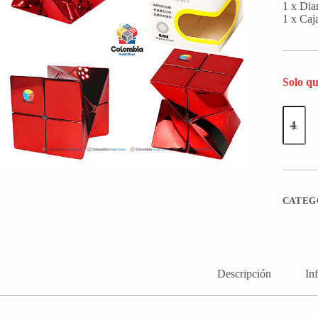
1 x Dia
1 x Caj
Solo qu
DianSh
Twisted
2x2
Rojo
Metallic
cantida
CATEG
Descripción
In