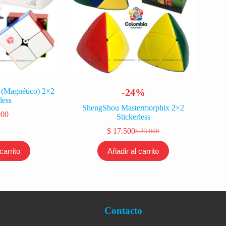
(Magnético) 2×2
-24%
less
ShengShou Mastermorphix 2×2
000
Stickerless
$
17.500
$
23.000
El
El
precio
precio
carrito
Añadir al carrito
original
actual
era:
es:
$ 23.000.
$ 17.500.
Contacto