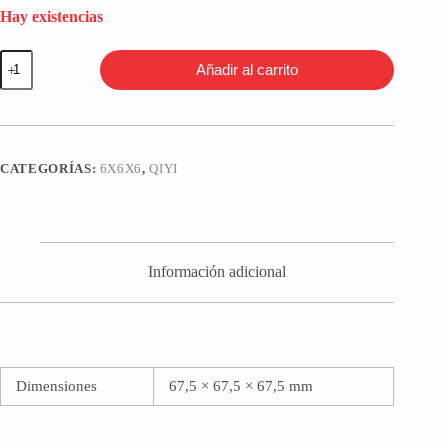
Hay existencias
QiYi
Añadir al carrito
QiFan
S2
6x6
Stickerless
cantidad
CATEGORÍAS:
6X6X6
,
QIYI
Información adicional
Dimensiones
67,5 × 67,5 × 67,5 mm