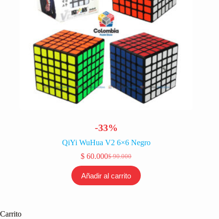
-33%
QiYi WuHua V2 6×6 Negro
$
60.000
$
90.000
El
El
precio
precio
Añadir al carrito
original
actual
era:
es:
$ 90.000.
$ 60.000.
Carrito