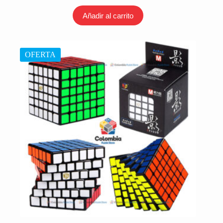
precio
precio
Añadir al carrito
original
actual
era:
es:
$ 44.000.
$ 33.000.
OFERTA