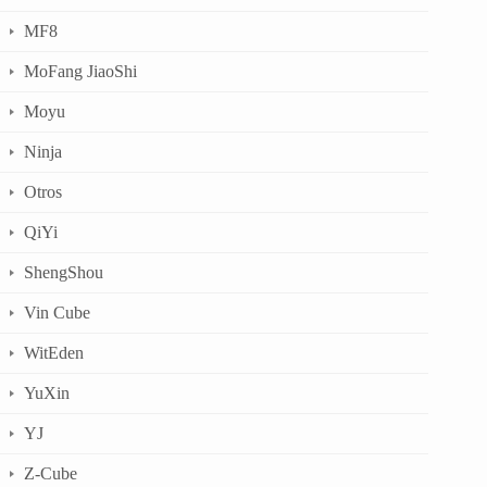
MF8
MoFang JiaoShi
Moyu
Ninja
Otros
QiYi
ShengShou
Vin Cube
WitEden
YuXin
YJ
Z-Cube