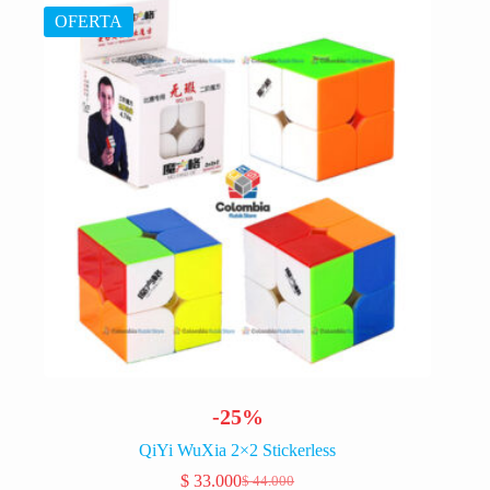
OFERTA
-25%
QiYi WuXia 2×2 Stickerless
$
33.000
$
44.000
El
El