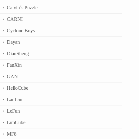
Calvin´s Puzzle
CARNI
Cyclone Boys
Dayan
DianSheng
FanXin
GAN
HelloCube
LanLan
LeFun
LimCube
MF8