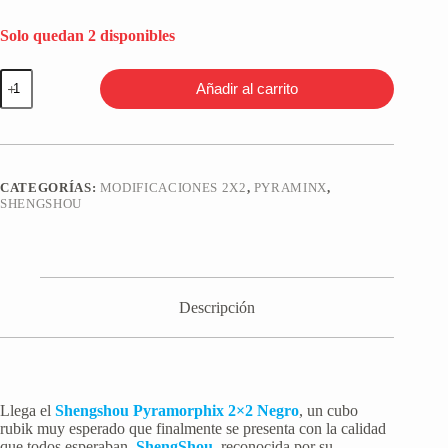
Solo quedan 2 disponibles
Shengshou
Añadir al carrito
Pyramorphix
2x2
Negro
cantidad
CATEGORÍAS:
MODIFICACIONES 2X2
,
PYRAMINX
,
SHENGSHOU
Descripción
Llega el
Shengshou Pyramorphix 2×2 Negro
, un cubo
rubik muy esperado que finalmente se presenta con la calidad
que todos esperaban.
ShengShou
, reconocida por su