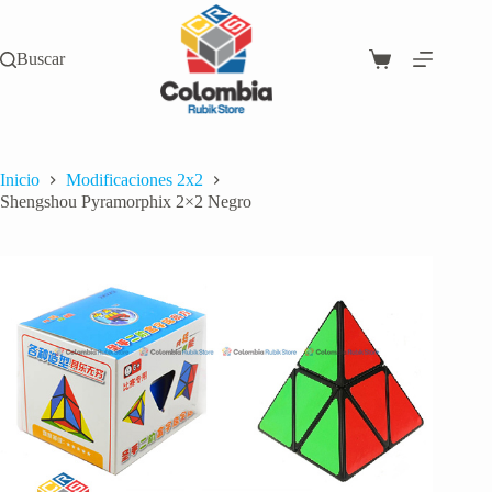
Saltar
al
contenido
Buscar
Carro
de
compra
Inicio
Modificaciones 2x2
Shengshou Pyramorphix 2×2 Negro