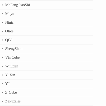
MoFang JiaoShi
Moyu
Ninja
Otros
QiYi
ShengShou
Vin Cube
WitEden
YuXin
YJ
Z-Cube
ZePuzzles