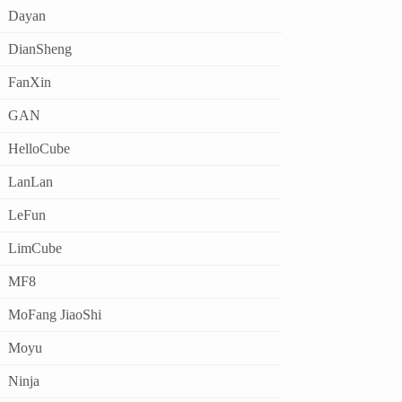
Dayan
DianSheng
FanXin
GAN
HelloCube
LanLan
LeFun
LimCube
MF8
MoFang JiaoShi
Moyu
Ninja