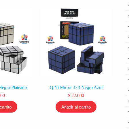
Negro Plateado
QiYi Mirror 3×3 Negro Azul
000
$
22.000
carrito
Añadir al carrito