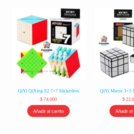
QiYi QiXing S2 7×7 Stickerless
QiYi Mirror 3×3 
$
74.000
$
22.
Añadir al carrito
Añadir al 