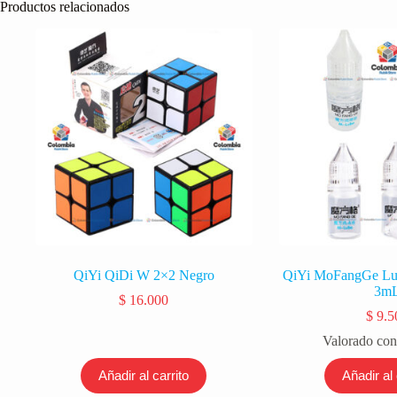
Productos relacionados
QiYi QiDi W 2×2 Negro
QiYi MoFangGe Lu
3m
$
16.000
$
9.5
Valorado co
Añadir al carrito
Añadir al 