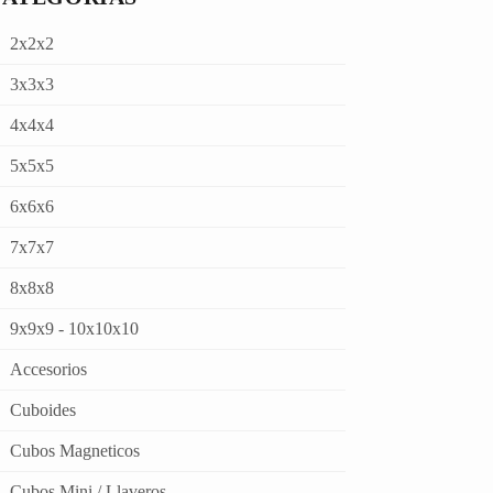
2x2x2
3x3x3
4x4x4
5x5x5
6x6x6
7x7x7
8x8x8
9x9x9 - 10x10x10
Accesorios
Cuboides
Cubos Magneticos
Cubos Mini / Llaveros