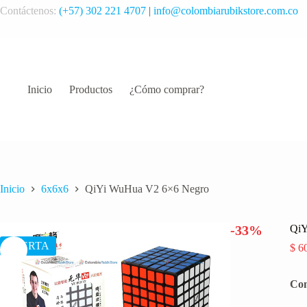
Saltar
Contáctenos:
(+57) 302 221 4707
|
info@colombiarubikstore.com.co
al
contenido
Inicio
Productos
¿Cómo comprar?
Inicio
6x6x6
QiYi WuHua V2 6×6 Negro
-33%
QiY
OFERTA
$
60
Con