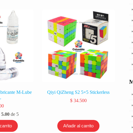
bricante M-Lube
Qiyi QiZheng S2 5×5 Stickerless
L
$
34.500
00
n
5.00
de 5
carrito
Añadir al carrito