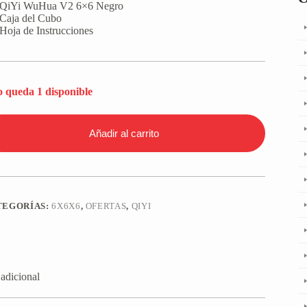
 QiYi WuHua V2 6×6 Negro
 Caja del Cubo
 Hoja de Instrucciones
o queda 1 disponible
Añadir al carrito
TEGORÍAS:
6X6X6
,
OFERTAS
,
QIYI
adicional