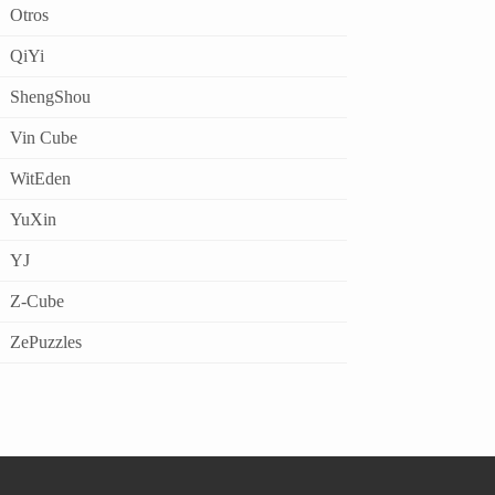
Otros
QiYi
ShengShou
Vin Cube
WitEden
YuXin
YJ
Z-Cube
ZePuzzles