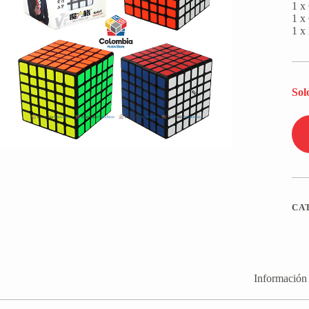
1 x
1 x
1 x
Sol
CA
Información 