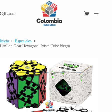
Saltar
al
contenido
Buscar
Carro
de
compra
Inicio
Especiales
LanLan Gear Hexagonal Prism Cube Negro