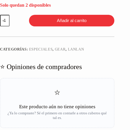
Solo quedan 2 disponibles
LanLan
Añadir al carrito
Gear
Hexagonal
Prism
Cube
Negro
cantidad
CATEGORÍAS:
ESPECIALES
,
GEAR
,
LANLAN
⭐ Opiniones de compradores
⭐
Este producto aún no tiene opiniones
¿Ya lo compraste? Sé el primero en contarle a otros cuberos qué
tal es.