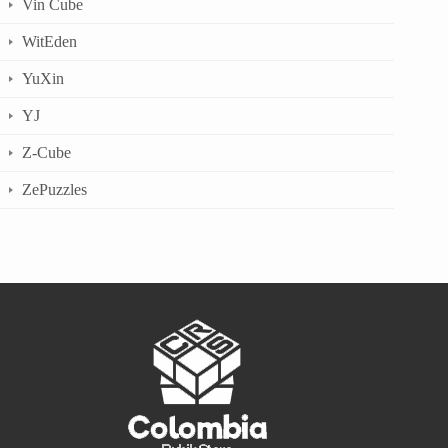
Vin Cube
WitEden
YuXin
YJ
Z-Cube
ZePuzzles