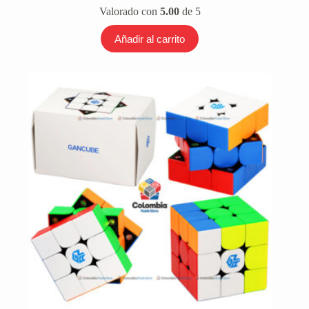
precio
precio
Valorado con
5.00
de 5
original
actual
era:
es:
Añadir al carrito
$ 50.000.
$ 38.000.