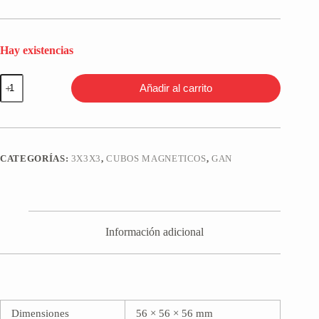
Hay existencias
GAN11
Añadir al carrito
M
(Magnético)
3x3
Stickerless
cantidad
CATEGORÍAS:
3X3X3
,
CUBOS MAGNETICOS
,
GAN
Información adicional
Dimensiones
56 × 56 × 56 mm