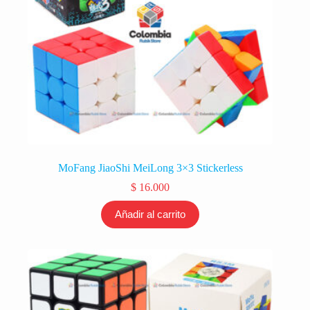
MoFang JiaoShi MeiLong 3×3 Stickerless
$
16.000
Añadir al carrito