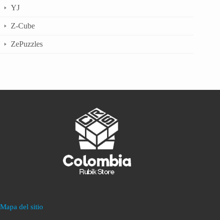
YJ
Z-Cube
ZePuzzles
Mapa del sitio