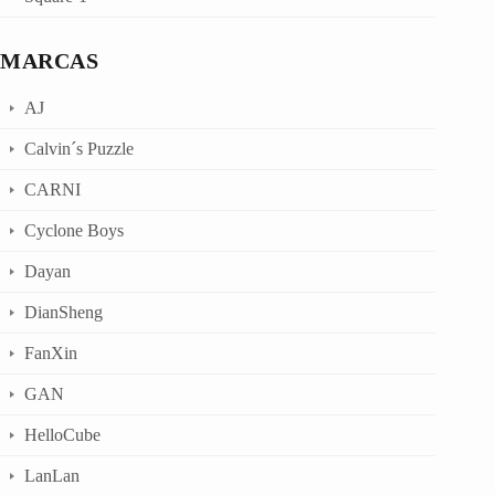
MARCAS
AJ
Calvin´s Puzzle
CARNI
Cyclone Boys
Dayan
DianSheng
FanXin
GAN
HelloCube
LanLan