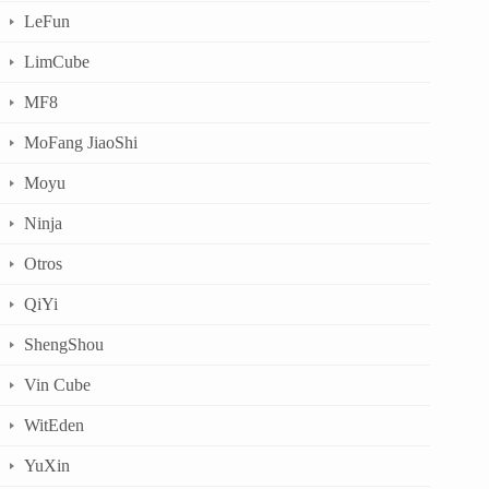
LeFun
LimCube
MF8
MoFang JiaoShi
Moyu
Ninja
Otros
QiYi
ShengShou
Vin Cube
WitEden
YuXin