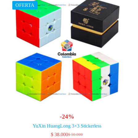
OFERTA
-24%
YuXin HuangLong 3×3 Stickerless
$
38.000
$
50.000
El
El